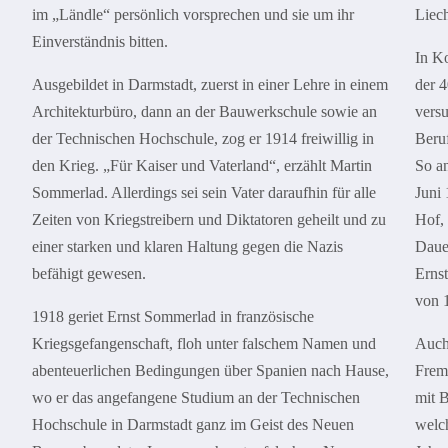
im „Ländle“ persönlich vorsprechen und sie um ihr
Liech
Einverständnis bitten.
In Ko
Ausgebildet in Darmstadt, zuerst in einer Lehre in einem
der 
Architekturbüro, dann an der Bauwerkschule sowie an
versu
der Technischen Hochschule, zog er 1914 freiwillig in
Beru
den Krieg. „Für Kaiser und Vaterland“, erzählt Martin
So an
Sommerlad. Allerdings sei sein Vater daraufhin für alle
Juni 
Zeiten von Kriegstreibern und Diktatoren geheilt und zu
Hof, 
einer starken und klaren Haltung gegen die Nazis
Daue
befähigt gewesen.
Ernst
von 1
1918 geriet Ernst Sommerlad in französische
Kriegsgefangenschaft, floh unter falschem Namen und
Auch
abenteuerlichen Bedingungen über Spanien nach Hause,
Fremd
wo er das angefangene Studium an der Technischen
mit 
Hochschule in Darmstadt ganz im Geist des Neuen
welc