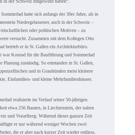
n in der Schweiz mitgewirkt haben“.
 Sommerlad hatte sich anfangs der 30er Jahre, als in
tenstein Niedergelassener, auch in der Schweiz –
irtschaftlichen oder politischen Motiven – zu
lieren versucht. Zusammen mit dem Kollegen Otto
d betrieb er in St. Gallen ein Architekturbüro.
i war Konrad für die Bauführung und Sommerlad
ie Planung zuständig. So entstanden in St. Gallen,
ppenzellischen und in Graubünden meist kleinere
te, Einfamilien- und kleine Mehrfamilienhäuser.
rlad realisierte im Verlauf seiner 50-jährigen
keit etwa 256 Bauten, in Liechtenstein, der nahen
eiz und Vorarlberg. Während dieser ganzen Zeit
häftigte er nur während weniger Wochen zwei
beiter, die er aber nach kurzer Zeit wieder entliess.