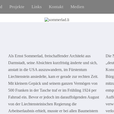
ad
Projekte
Links
Kontakt
Medien
Als Ernst Sommerlad, freischaffender Architekt aus
Die 
Darmstadt, seine Absichten kurzfristig änderte und sich,
„deu
anstatt in die USA auszuwandern, im Fürstentum
Konsu
Liechtenstein ansiedelte, kam er gerade zur rechten Zeit.
Bürge
Mit kleinem Gepäck und seinem ganzen Vermögen von
mitz
500 Franken in der Tasche traf er im Frühling 1924 per
entsp
Fahrrad ein. Bevor er jedoch im darauffolgenden August
Auff
von der Liechtensteinischen Regierung die
verwe
Arbeitserlaubnis erhielt, musste er bei allen Baumeistern
verlo