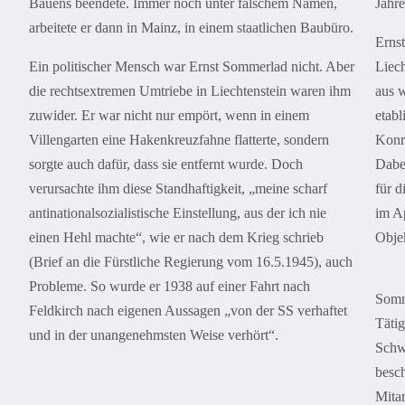
Bauens beendete. Immer noch unter falschem Namen,
Jahre
arbeitete er dann in Mainz, in einem staatlichen Baubüro.
Ernst
Ein politischer Mensch war Ernst Sommerlad nicht. Aber
Liech
die rechtsextremen Umtriebe in Liechtenstein waren ihm
aus w
zuwider. Er war nicht nur empört, wenn in einem
etab
Villengarten eine Hakenkreuzfahne flatterte, sondern
Konra
sorgte auch dafür, dass sie entfernt wurde. Doch
Dabe
verursachte ihm diese Standhaftigkeit, „meine scharf
für d
antinationalsozialistische Einstellung, aus der ich nie
im A
einen Hehl machte“, wie er nach dem Krieg schrieb
Objek
(Brief an die Fürstliche Regierung vom 16.5.1945), auch
Probleme. So wurde er 1938 auf einer Fahrt nach
Somme
Feldkirch nach eigenen Aussagen „von der SS verhaftet
Tätig
und in der unangenehmsten Weise verhört“.
Schw
besc
Mitar